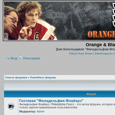
Orange & Blac
Дом болельщиков "Филадельфии Флайе
Official Team Roster
|
EliteProspects
|
Вход
Регистрация
Список форумов
»
Хоккейные форумы
Форум
Гостевая "Филадельфия Флайерз"
Филадельфия Флайерз, Philadelphia Flyers - это ветка форума, которую
только зарегистрированным пользователям.
Модератор:
Admin